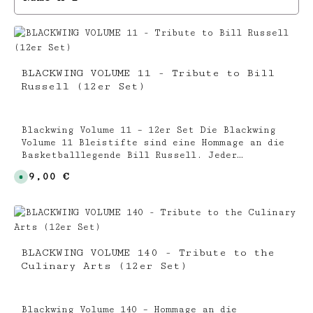
BLACKWING VOLUME 11 - Tribute to Bill
Russell (12er Set)
Blackwing Volume 11 – 12er Set Die Blackwing
Volume 11 Bleistifte sind eine Hommage an die
Basketballlegende Bill Russell. Jeder
Bleistift trägt die in Silberfolie geprägte
Regulärer Preis:
49,00 €
S
Zahl „11“, die für die Anzahl seiner NBA-
o
Meisterschaften steht – mehr als jeder andere
f
o
Spieler in der Geschichte. Das Design
r
kombiniert ein grünes und schwarzes
t
v
Farbschema mit seiner ikonischen Trikotnummer
e
„#6“ entlang des Schafts sowie einer
r
BLACKWING VOLUME 140 - Tribute to the
f
schwarzen Zwinge, einem grünen Radiergummi
ü
Culinary Arts (12er Set)
und dem weichen Graphitkern von Blackwing.
g
b
Limitierte Edition zu Ehren von Bill Russell
a
Grünes und schwarzes Design mit silberner „11“
r
,
und „#6“ auf dem Schaft Weicher Graphitkern
Blackwing Volume 140 – Hommage an die
L