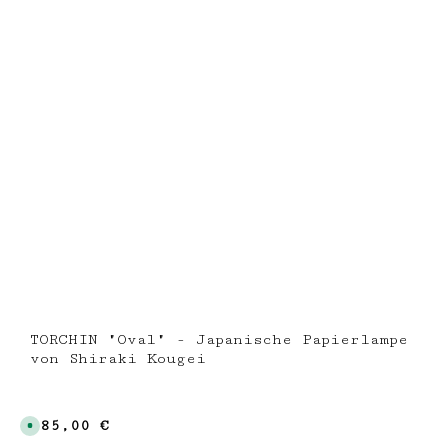
i
c
h
t
v
e
r
f
ü
g
b
a
r
TORCHIN "Oval" - Japanische Papierlampe
von Shiraki Kougei
Regulärer Preis:
285,00 €
S
o