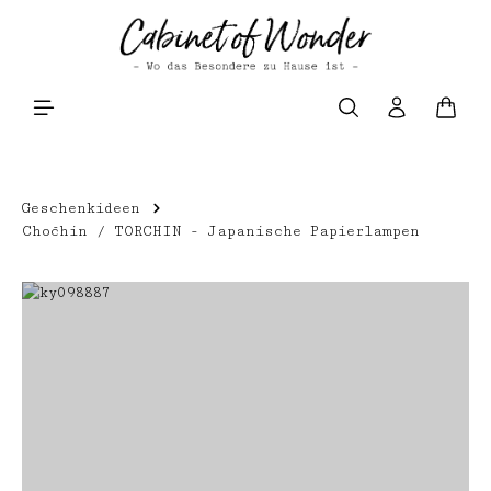
Zum Hauptinhalt springen
Waren
Geschenkideen
Chōchin / TORCHIN - Japanische Papierlampen