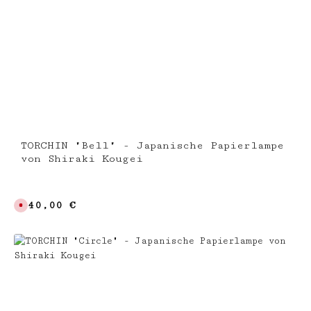
TORCHIN "Bell" - Japanische Papierlampe
von Shiraki Kougei
Regulärer Preis:
240,00 €
D
e
r
z
e
i
t
n
i
c
h
t
v