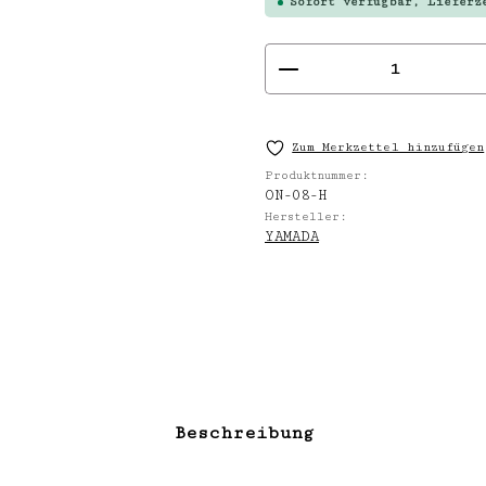
Sofort verfügbar, Lieferz
Produkt Anzahl
Zum Merkzettel hinzufügen
Produktnummer:
ON-08-H
Hersteller:
YAMADA
Beschreibung