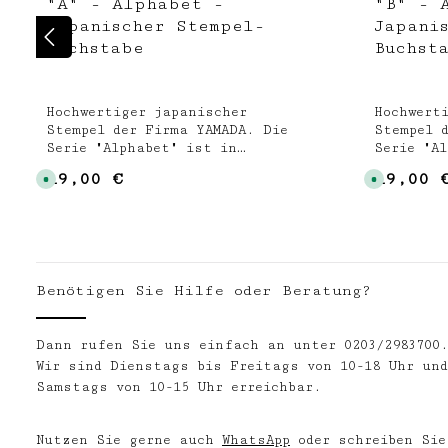
"A" - Alphabet -
"B" - 
Japanischer Stempel-
Japani
Buchstabe
Buchst
Hochwertiger japanischer
Hochwert
Stempel der Firma YAMADA. Die
Stempel 
Serie "Alphabet" ist in
Serie "A
Kooperation mit der
Kooperat
19,00 €
19,00 
Regulärer Preis:
Regulärer
S
S
talentierten Illustratorin
talentie
o
o
Natsuko Oshima entstanden. Der
Natsuko O
f
f
o
o
Stempel hat das Maß 40 x 40 mm
Stempel 
r
r
!Die Firma YAMADA produziert
!Die Fir
t
t
v
v
seit 1970 hochwertige Stempel in
seit 197
e
e
Japan und arbeitet bei allen
Japan un
r
r
f
f
Benötigen Sie Hilfe oder Beratung?
Kollektionen mit ausgewählten
Kollekti
ü
ü
KünstlerInnen zusammen.
Künstler
g
g
b
b
a
a
Dann rufen Sie uns einfach an unter 0203/2983700
r
r
,
,
Wir sind Dienstags bis Freitags von 10-18 Uhr und
L
L
i
i
Samstags von 10-15 Uhr erreichbar.
e
e
f
f
e
e
r
r
Nutzen Sie gerne auch
WhatsApp
oder schreiben Sie
z
z