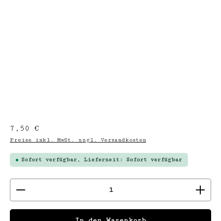
Regulärer Preis:
7,50 €
Preise inkl. MwSt. zzgl. Versandkosten
Sofort verfügbar, Lieferzeit: Sofort verfügbar
Produkt Anzahl: Gib den gewünschten We
In den Warenkorb