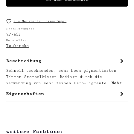
Zum Merkzettel hinzufügen
Produktnummer:
VF-453
Hersteller:
Tsukineko
Beschreibung
Schnell trocknendes, sehr hoch pigmentiertes
Tinten-Stempelkissen.Bedingt durch die
Verwendung von sehr feinen Farb-Pigmente…
Mehr
Eigenschaften
Produktgalerie überspringen
weitere Farbtöne: