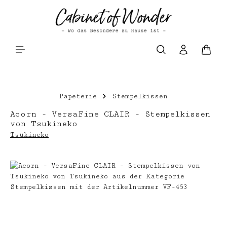
Zum Hauptinhalt springen
Waren
Papeterie
Stempelkissen
Acorn - VersaFine CLAIR - Stempelkissen
von Tsukineko
Tsukineko
Bildergalerie überspringen