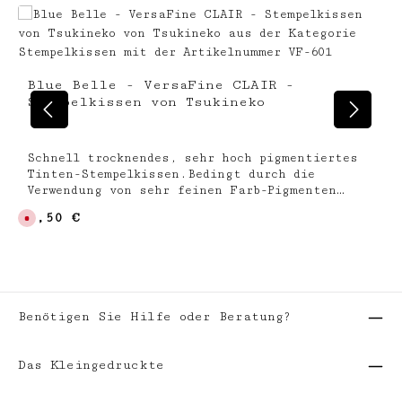
Blue Belle - VersaFine CLAIR -
Stempelkissen von Tsukineko
Schnell trocknendes, sehr hoch pigmentiertes
Tinten-Stempelkissen.Bedingt durch die
Verwendung von sehr feinen Farb-Pigmenten
erhalten Sie stark deckende, sehr feine und
Regulärer Preis:
7,50 €
D
matte Stempelabdrücke. Zum Stempeln auf
e
saugfähigen Papieren (matt / glänzend), Holz,
r
z
Wandflächen, Leinwänden ... Trocknet innerhalb
e
kurzer Zeit bei saugenden Papieren ab.Die
i
t
Stempel-Oberfläche der VersaFine CLAIR
n
Stempelkissen von Tsukineko bestehet aus einer
i
c
Benötigen Sie Hilfe oder Beratung?
recht harten und glattem Filz-Schicht. Somit
h
werden feine Stempel-Konturen sehr detailliert
t
v
übertragen.Achtung! Darf nicht in die Hände
e
Das Kleingedruckte
von Kindern gelangen. Verursacht schwere
r
f
Augenreizung. Nach Gebrauch Hände gründlich
ü
waschen. BEI KONTAKT MIT DEN AUGEN: Einige
g