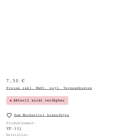
Regulärer Preis:
7,50 €
Preise inkl. MwSt. zzgl. Versandkosten
Aktuell nicht verfügbar
Zum Merkzettel hinzufügen
Produktnummer:
VF-351
Hersteller: