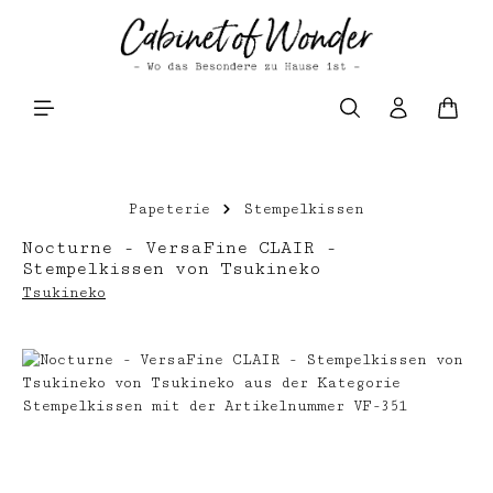
Zum Hauptinhalt springen
Waren
Papeterie
Stempelkissen
Nocturne - VersaFine CLAIR -
Stempelkissen von Tsukineko
Tsukineko
Bildergalerie überspringen