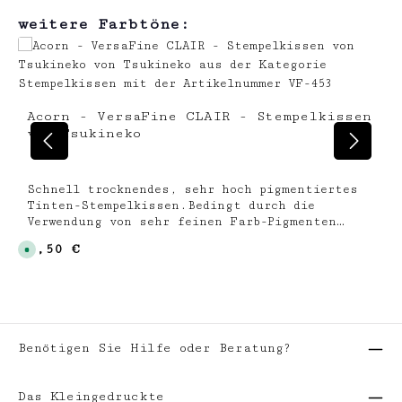
Produktgalerie überspringen
weitere Farbtöne:
Acorn - VersaFine CLAIR - Stempelkissen
von Tsukineko
Schnell trocknendes, sehr hoch pigmentiertes
Tinten-Stempelkissen.Bedingt durch die
Verwendung von sehr feinen Farb-Pigmenten
erhalten Sie stark deckende, sehr feine und
Regulärer Preis:
7,50 €
S
matte Stempelabdrücke. Zum Stempeln auf
o
saugfähigen Papieren (matt / glänzend), Holz,
f
o
Wandflächen, Leinwänden ... Trocknet innerhalb
r
kurzer Zeit bei saugenden Papieren ab.Die
t
v
Stempel-Oberfläche der VersaFine CLAIR
e
Stempelkissen von Tsukineko bestehet aus einer
r
f
Benötigen Sie Hilfe oder Beratung?
recht harten und glattem Filz-Schicht. Somit
ü
werden feine Stempel-Konturen sehr detailliert
g
b
übertragen.Achtung! Darf nicht in die Hände
a
Das Kleingedruckte
von Kindern gelangen. Verursacht schwere
r