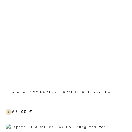
Tapete DECORATIVE HARNESS Anthracite
Regulärer Preis:
265,00 €
V
e
r
s
a
n