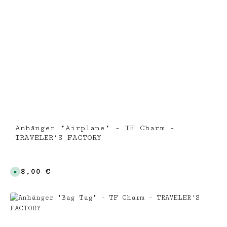
Anhänger "Airplane" - TF Charm -
TRAVELER'S FACTORY
Regulärer Preis:
18,00 €
S
o
f
o
r
t
v
e
r
f