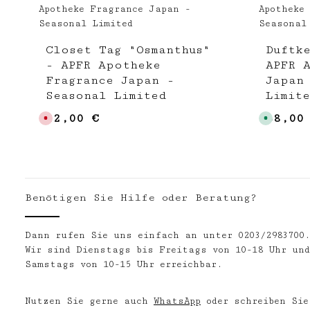
Closet Tag "Osmanthus"
Duftk
- APFR Apotheke
APFR 
Fragrance Japan -
Japan
Seasonal Limited
Limit
22,00 €
68,00
Regulärer Preis:
Regulär
D
S
e
o
r
f
z
o
e
r
i
t
t
v
n
e
i
r
c
f
Benötigen Sie Hilfe oder Beratung?
h
ü
t
g
v
b
e
a
r
r
Dann rufen Sie uns einfach an unter 0203/2983700
f
,
Wir sind Dienstags bis Freitags von 10-18 Uhr und
ü
L
g
i
Samstags von 10-15 Uhr erreichbar.
b
e
a
f
r
e
r
Nutzen Sie gerne auch
WhatsApp
oder schreiben Sie
z
e