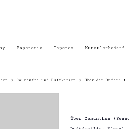
ny
Papeterie
Tapeten
Künstlerbedarf
deen
Raumdüfte und Duftkerzen
Über die Düfter
Über Osmanthus (Seas
Duftfamilie: Floral