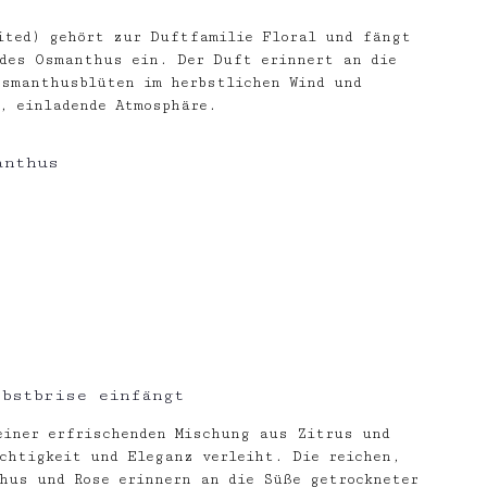
ited) gehört zur Duftfamilie Floral und fängt
des Osmanthus ein. Der Duft erinnert an die
Osmanthusblüten im herbstlichen Wind und
, einladende Atmosphäre.
anthus
rbstbrise einfängt
einer erfrischenden Mischung aus Zitrus und
chtigkeit und Eleganz verleiht. Die reichen,
thus und Rose erinnern an die Süße getrockneter