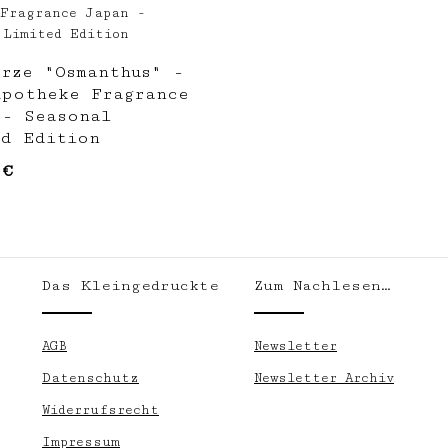
erze "Osmanthus" -
Apotheke Fragrance
 - Seasonal
ed Edition
 €
er Preis:
Das Kleingedruckte
Zum Nachlesen…
.
AGB
Newsletter
Datenschutz
Newsletter Archiv
Widerrufsrecht
Impressum