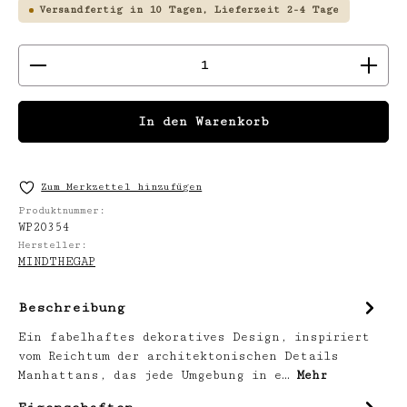
Versandfertig in 10 Tagen, Lieferzeit 2-4 Tage
Produkt Anzahl: Gib den gewünschten We
In den Warenkorb
Zum Merkzettel hinzufügen
Produktnummer:
WP20354
Hersteller:
MINDTHEGAP
Beschreibung
Ein fabelhaftes dekoratives Design, inspiriert
vom Reichtum der architektonischen Details
Manhattans, das jede Umgebung in e…
Mehr