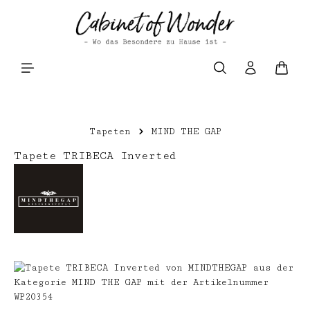
Zum Hauptinhalt springen
Waren
Tapeten
MIND THE GAP
Tapete TRIBECA Inverted
Bildergalerie überspringen