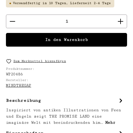
Versandfertig in 10 Tagen, Lieferzeit 2-4 Tage
Produkt Anzahl: Gib den gewünschten We
In den Warenkorb
Zum Merkzettel hinzufügen
Produktnummer:
WP20486
Hersteller:
MINDTHEGAP
Beschreibung
Inspiriert von antiken Illustrationen von Feen
und Engeln zeigt THE PROMISE LAND eine
imaginäre Welt mit beeindruckenden him…
Mehr