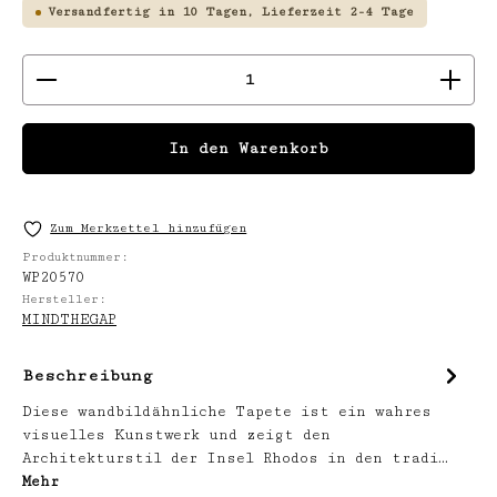
Versandfertig in 10 Tagen, Lieferzeit 2-4 Tage
Produkt Anzahl: Gib den gewünschten We
In den Warenkorb
Zum Merkzettel hinzufügen
Produktnummer:
WP20570
Hersteller:
MINDTHEGAP
Beschreibung
Diese wandbildähnliche Tapete ist ein wahres
visuelles Kunstwerk und zeigt den
Architekturstil der Insel Rhodos in den tradi…
Mehr