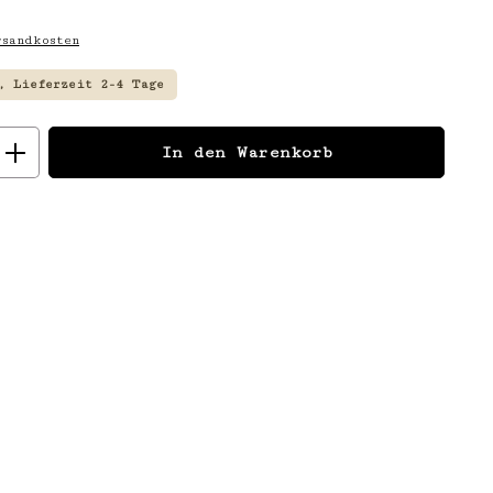
sandkosten
, Lieferzeit 2-4 Tage
: Gib den gewünschten Wert ein
In den Warenkorb