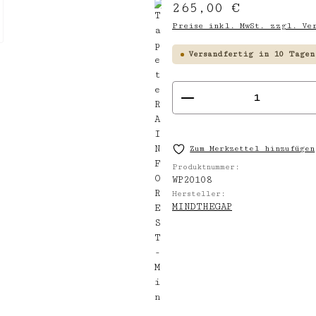
Regulärer Preis:
265,00 €
Preise inkl. MwSt. zzgl. Ver
Versandfertig in 10 Tagen
Produkt Anzahl
Zum Merkzettel hinzufügen
Produktnummer:
WP20108
Hersteller:
MINDTHEGAP