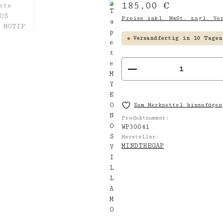
Regulärer Preis:
185,00 €
Preise inkl. MwSt. zzgl. Ver
Versandfertig in 10 Tagen
Produkt Anzahl
Zum Merkzettel hinzufügen
Produktnummer:
WP30041
Hersteller:
MINDTHEGAP