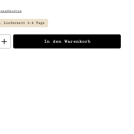
sandkosten
, Lieferzeit 2-4 Tage
: Gib den gewünschten Wert ein
In den Warenkorb