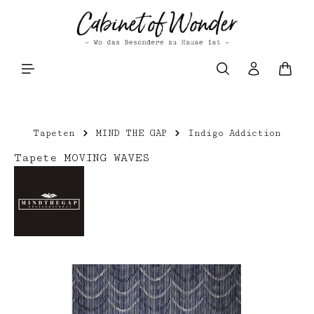
Zum Hauptinhalt springen
Waren
Tapeten
MIND THE GAP
Indigo Addiction
Tapete MOVING WAVES
Bildergalerie überspringen