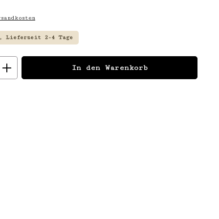
sandkosten
, Lieferzeit 2-4 Tage
: Gib den gewünschten Wert ein
In den Warenkorb