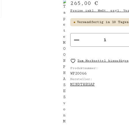
Regulärer Preis:
265,00 €
Preise inkl. MwSt. zzgl. Ver
Versandfertig in 10 Tagen
Produkt Anzahl
Zum Merkzettel hinzufügen
Produktnummer:
WP20066
Hersteller:
MINDTHEGAP