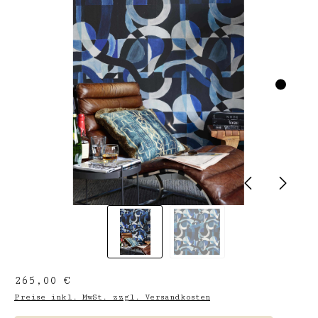
Regulärer Preis:
265,00 €
Preise inkl. MwSt. zzgl. Versandkosten