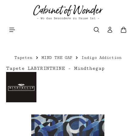
Zum Hauptinhalt springen
Waren
Tapeten
MIND THE GAP
Indigo Addiction
Tapete LABYRINTHINE - Mindthegap
Bildergalerie überspringen