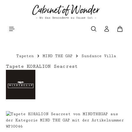
Zum Hauptinhalt springen
Waren
Tapeten
MIND THE GAP
Sundance Villa
Tapete KORALION Seacrest
Bildergalerie überspringen