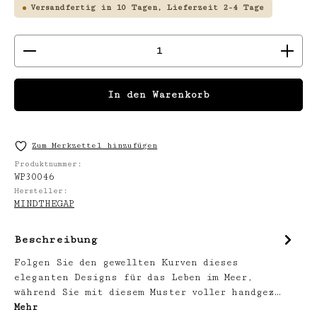
Versandfertig in 10 Tagen, Lieferzeit 2-4 Tage
Produkt Anzahl: Gib den gewünschten We
In den Warenkorb
Zum Merkzettel hinzufügen
Produktnummer:
WP30046
Hersteller:
MINDTHEGAP
Beschreibung
Folgen Sie den gewellten Kurven dieses
eleganten Designs für das Leben im Meer,
während Sie mit diesem Muster voller handgez…
Mehr