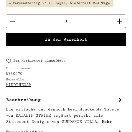
Versandfertig in 10 Tagen, Lieferzeit 2-4 Tage
Produkt Anzahl: Gib den gewünschten We
In den Warenkorb
Zum Merkzettel hinzufügen
Produktnummer:
WP30070
Hersteller:
MINDTHEGAP
Beschreibung
Die einfache und dennoch beeindruckende Tapete
von KATALIN STRIPE ergänzt perfekt alle
Statement-Designs von SUNDANCE VILLA…
Mehr