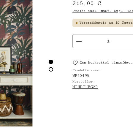
Regulärer Preis:
265,00 €
Preise inkl. MwSt. zzgl. Ver
Versandfertig in 10 Tagen
Produkt Anzahl
Zum Merkzettel hinzufügen
Produktnummer:
WP20495
Hersteller:
MINDTHEGAP