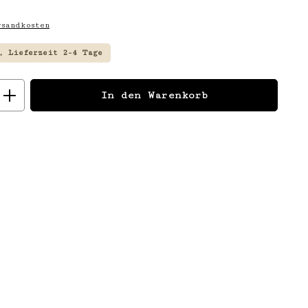
sandkosten
, Lieferzeit 2-4 Tage
: Gib den gewünschten Wert ein
In den Warenkorb