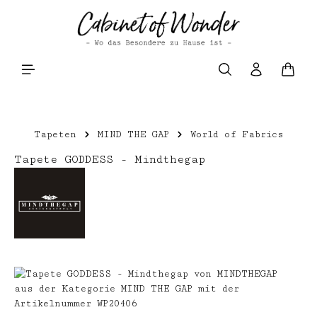
Zum Hauptinhalt springen
Waren
Tapeten
MIND THE GAP
World of Fabrics
Tapete GODDESS - Mindthegap
Bildergalerie überspringen