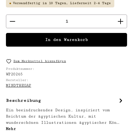
Versandfertig in 10 Tagen, Lieferzeit 2-4 Tage
Produkt Anzahl: Gib den gewünschten We
In den Warenkorb
Zum Merkzettel hinzufügen
Produktnummer:
WP20265
Hersteller:
MINDTHEGAP
Beschreibung
Ein beeindruckendes Design, inspiriert vom
Reichtum der ägyptischen Kultur, mit
wunderschönen Illustrationen ägyptischer Kön…
Mehr