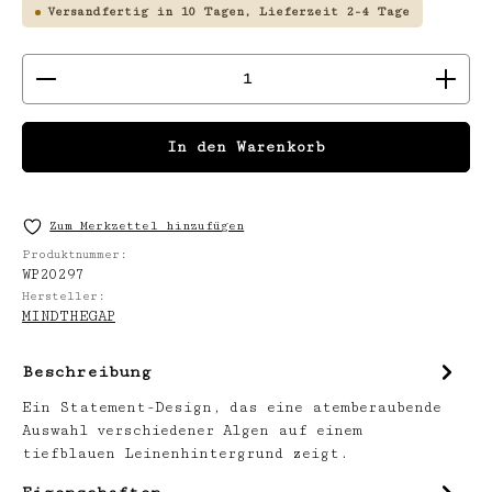
Versandfertig in 10 Tagen, Lieferzeit 2-4 Tage
Produkt Anzahl: Gib den gewünschten We
In den Warenkorb
Zum Merkzettel hinzufügen
Produktnummer:
WP20297
Hersteller:
MINDTHEGAP
Beschreibung
Ein Statement-Design, das eine atemberaubende
Auswahl verschiedener Algen auf einem
tiefblauen Leinenhintergrund zeigt.