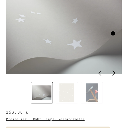
Regulärer Preis:
153,00 €
Preise inkl. MwSt. zzgl. Versandkosten