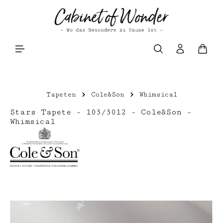
Zum Hauptinhalt springen
Waren
Tapeten
Cole&Son
Whimsical
Stars Tapete - 103/3012 - Cole&Son -
Whimsical
Bildergalerie überspringen