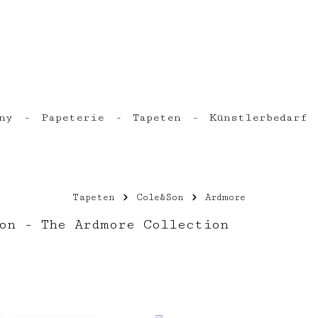
ny
Papeterie
Tapeten
Künstlerbedarf
Tapeten
Cole&Son
Ardmore
on - The Ardmore Collection