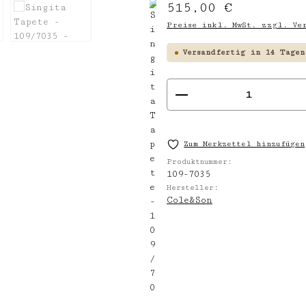
Regulärer Preis:
515,00 €
Preise inkl. MwSt. zzgl. Ver
Versandfertig in 14 Tagen
Produkt Anzahl
Zum Merkzettel hinzufügen
Produktnummer:
109-7035
Hersteller:
Cole&Son