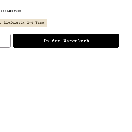
sandkosten
, Lieferzeit 2-4 Tage
: Gib den gewünschten Wert ein
In den Warenkorb