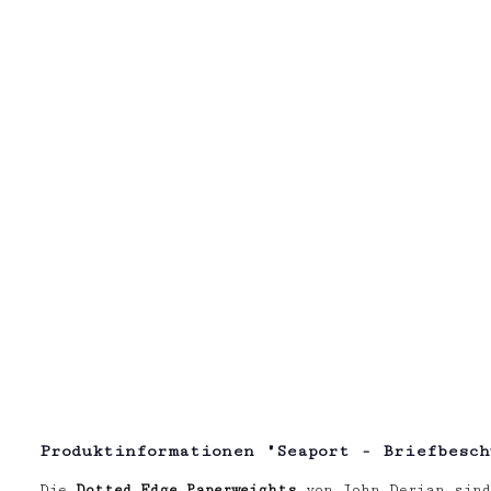
Produktinformationen "Seaport - Briefbesch
Die
Dotted Edge Paperweights
von John Derian sind