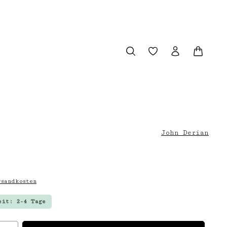
Du hast 0 Produkt
Warenk
John Derian
sandkosten
eit: 2-4 Tage