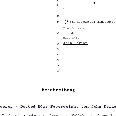
Produkt Anzahl
Zum Merkzettel hinzufügen
Produktnummer:
DRPSEA
Hersteller:
John Derian
Beschreibung
werer - Dotted Edge Paperweight von John Deri
 Teil seiner bekannten Decoupage-Kollektion. Diese Pa