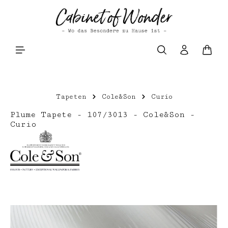
Zum Hauptinhalt springen
Waren
Tapeten
Cole&Son
Curio
Plume Tapete - 107/3013 - Cole&Son -
Curio
Bildergalerie überspringen