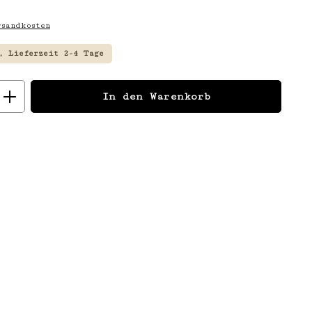
sandkosten
, Lieferzeit 2-4 Tage
: Gib den gewünschten Wert ein
In den Warenkorb