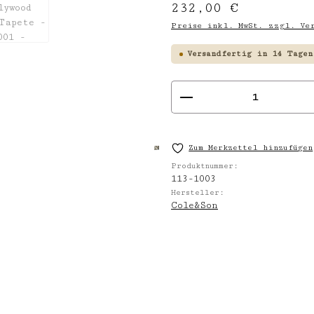
Regulärer Preis:
232,00 €
Preise inkl. MwSt. zzgl. Ver
Versandfertig in 14 Tagen
Produkt Anzahl
Zum Merkzettel hinzufügen
Produktnummer:
113-1003
Hersteller:
Cole&Son