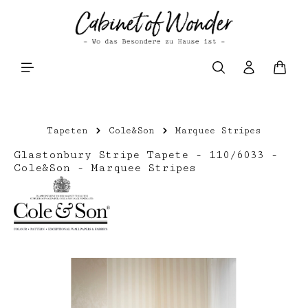
Zum Hauptinhalt springen
Waren
Tapeten
Cole&Son
Marquee Stripes
Glastonbury Stripe Tapete - 110/6033 -
Cole&Son - Marquee Stripes
Bildergalerie überspringen