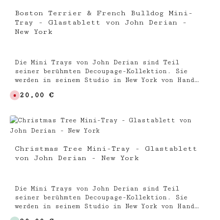
Boston Terrier & French Bulldog Mini-
Tray - Glastablett von John Derian -
New York
Die Mini Trays von John Derian sind Teil
seiner berühmten Decoupage-Kollektion. Sie
werden in seinem Studio in New York von Hand
gefertigt und sind rückseitig signiert. Die
Regulärer Preis:
120,00 €
D
Glastabletts kann man als kleine Ablage oder
e
dekoratives Objekt verwenden oder auch als
r
z
Kunstwerk an die Wand hängen. Rechteckiger
e
Glasteller mit nostalgischen Darstellungen
i
t
hinterklebt ca. 11,5 x 16,5 cm Jedes Objekt
n
ein signiertes kleines Kunstwerk Hergestellt
i
Christmas Tree Mini-Tray - Glastablett
c
aus Glas - Handgefertigt in New York
h
von John Derian - New York
Ausgefallene Sammlerstücke und perfektes
t
v
Geschenk
e
r
f
Die Mini Trays von John Derian sind Teil
ü
g
seiner berühmten Decoupage-Kollektion. Sie
b
werden in seinem Studio in New York von Hand
a
r
gefertigt und sind rückseitig signiert. Die