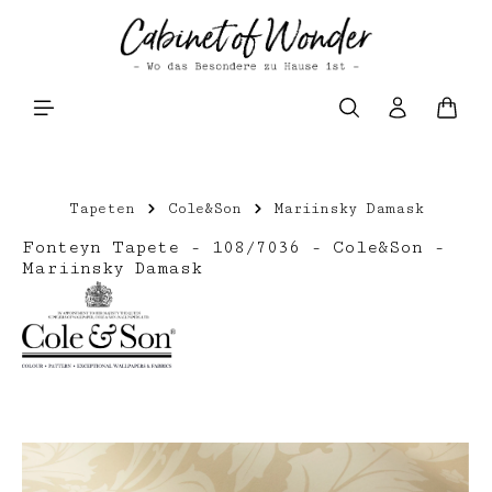
Zum Hauptinhalt springen
Waren
Tapeten
Cole&Son
Mariinsky Damask
Fonteyn Tapete - 108/7036 - Cole&Son -
Mariinsky Damask
Bildergalerie überspringen