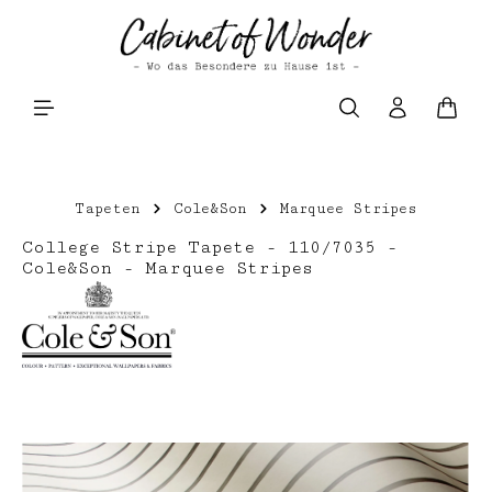
Zum Hauptinhalt springen
Waren
Tapeten
Cole&Son
Marquee Stripes
College Stripe Tapete - 110/7035 -
Cole&Son - Marquee Stripes
Bildergalerie überspringen