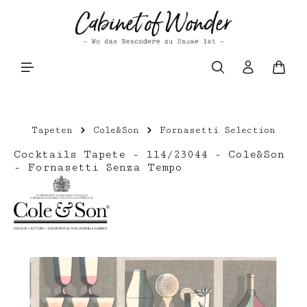
Zum Hauptinhalt springen
Waren
Tapeten
Cole&Son
Fornasetti Selection
Cocktails Tapete - 114/23044 - Cole&Son
- Fornasetti Senza Tempo
Bildergalerie überspringen