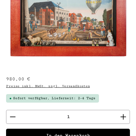
Regulärer Preis:
980,00 €
Preise inkl. MwSt. zzgl. Versandkosten
Sofort verfügbar, Lieferzeit: 2-4 Tage
Produkt Anzahl: Gib den gewünschten We
In den Warenkorb