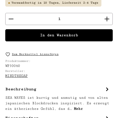
Versandfertig in 10 Tagen, Lieferzeit 2-4 Tage
Produkt Anzahl: Gib den gewünschten We
In den Warenkorb
Zum Merkzettel hinzufügen
Produktnummer:
WP30060
Hersteller:
MINDTHEGAP
Beschreibung
SEA WAVES ist kurvig und anmutig und von alten
japanischen Blockdrucken inspiriert. Es erzeugt
ein ätherisches Gefühl, das d…
Mehr