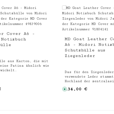
er Cover A6 -
MD Goat Leather C
 Notizbuch
A6 - Midori Notiz
hülle
Schutzhülle aus
Ziegenleder
lle aus Karton, die mit
 eine Patina ähnlich wie
twickelt.
Das für den Ziegenleder
verwendete Leder stammt
Hochland der zentralas
Berge. Das MD Notebook 
€
134,00 €
 Preis:
Regulärer Preis:
S
wird sich im Laufe der 
o
durch den Gebrauch
f
o
verändern.Das aus gege
r
Leder hergestellte Cove
t
v
verändert seine Farbe
e
allmählich von Beige zu
r