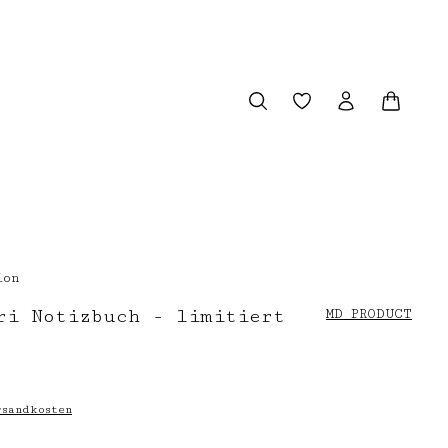
Du hast 0 Produkt
Warenk
ion
ri Notizbuch - limitiert
MD PRODUCT
sandkosten