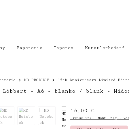
ny
Papeterie
Tapeten
Künstlerbedarf
peterie
MD PRODUCT
15th Anniversary Limited Edit
 Löbbert - A6 - blanko / blank - Mido
Regulärer Preis:
16,00 €
Preise inkl. MwSt. zzgl. Ver