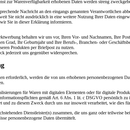
enst zur Warenverfügbarkeit erhobenen Daten werden streng zweckgeb
tsprechende Nachricht an den eingangs genannten Verantwortlichen abb
oweit Sie nicht ausdrücklich in eine weitere Nutzung Ihrer Daten einge
wir Sie in dieser Erklärung informieren.
irektwerbung behalten wir uns vor, Ihren Vor- und Nachnamen, Ihre Pos
hen Grad, Ihr Geburtsjahr und Ihre Berufs-, Branchen- oder Geschäfts
eren Produkten per Briefpost zu nutzen.
k jederzeit uns gegenüber widersprechen.
ng
en erforderlich, werden die von uns erhobenen personenbezogenen Dat
en.
isierungen für Waren mit digitalen Elementen oder für digitale Produkt
Informationspflichten gemäß Art. 6 Abs. 1 lit. c DSGVO persönlich zu
und zu diesem Zweck durch uns nur insoweit verarbeitet, wie dies für d
chstehenden Dienstleister(n) zusammen, die uns ganz oder teilweise be
isse personenbezogene Daten übermittelt.