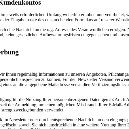
 Kundenkontos
jeweils erforderlichen Umfang weiterhin erhoben und verarbeitet, we
ie der Eingabemaske des entsprechenden Formulars auf unserer Websit
rch eine Nachricht an die o.g. Adresse des Verantwortlichen erfolgen
ind, keine gesetzlichen Aufbewahrungsfristen entgegenstehen und unserer
erbung
r Ihnen regelmäßig Informationen zu unseren Angeboten. Pflichtangabe 
 persönlich ansprechen zu können. Für den Newsletter-Versand verwend
ng eines an die angegebene Mailadresse versandten Verifizierungslinks 
illigung für die Nutzung Ihrer personenbezogenen Daten gemäß Art. 6 A
rzeit der Anmeldung, um einen möglichen Missbrauch Ihrer E-Mail- Ad
n streng zweckgebunden verwendet.
nk im Newsletter oder durch entsprechende Nachricht an den eingangs 
 gelöscht, soweit Sie nicht ausdrücklich in eine weitere Nutzung Ihrer