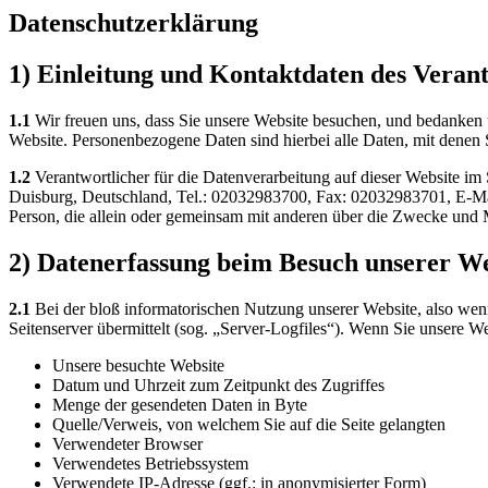
Datenschutzerklärung
1) Einleitung und Kontaktdaten des Veran
1.1
Wir freuen uns, dass Sie unsere Website besuchen, und bedanken 
Website. Personenbezogene Daten sind hierbei alle Daten, mit denen S
1.2
Verantwortlicher für die Datenverarbeitung auf dieser Website i
Duisburg, Deutschland, Tel.: 02032983700, Fax: 02032983701, E-Mail:
Person, die allein oder gemeinsam mit anderen über die Zwecke und 
2) Datenerfassung beim Besuch unserer We
2.1
Bei der bloß informatorischen Nutzung unserer Website, also wenn 
Seitenserver übermittelt (sog. „Server-Logfiles“). Wenn Sie unsere We
Unsere besuchte Website
Datum und Uhrzeit zum Zeitpunkt des Zugriffes
Menge der gesendeten Daten in Byte
Quelle/Verweis, von welchem Sie auf die Seite gelangten
Verwendeter Browser
Verwendetes Betriebssystem
Verwendete IP-Adresse (ggf.: in anonymisierter Form)