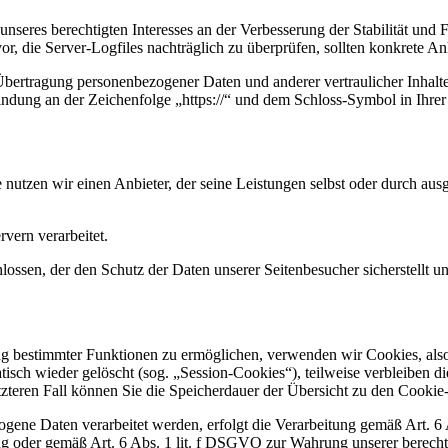
nseres berechtigten Interesses an der Verbesserung der Stabilität und 
vor, die Server-Logfiles nachträglich zu überprüfen, sollten konkrete 
bertragung personenbezogener Daten und anderer vertraulicher Inhalte
ndung an der Zeichenfolge „https://“ und dem Schloss-Symbol in Ihrer
e nutzen wir einen Anbieter, der seine Leistungen selbst oder durch au
vern verarbeitet.
ossen, der den Schutz der Daten unserer Seitenbesucher sicherstellt un
ng bestimmter Funktionen zu ermöglichen, verwenden wir Cookies, also 
sch wieder gelöscht (sog. „Session-Cookies“), teilweise verbleiben d
letzteren Fall können Sie die Speicherdauer der Übersicht zu den Cook
ogene Daten verarbeitet werden, erfolgt die Verarbeitung gemäß Art. 
ng oder gemäß Art. 6 Abs. 1 lit. f DSGVO zur Wahrung unserer berechti