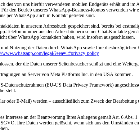
uch des von uns hierfür verwendeten mobilen Endgeräts erhält und im
. Für den Betrieb unseres WhatsApp-Business-Kontos verwenden wir ei
ns per WhatsApp auch in Kontakt getreten sind.
ntaktdaten in unserem Adressbuch gespeichert sind, bereits bei erstma
-Telefonnummer aus den Adressbüchern seiner Chat-Kontakte gemäß A
cht über WhatsApp kontaktiert haben, wird insofern ausgeschlossen.
und Nutzung der Daten durch WhatsApp sowie Ihre diesbezüglichen Re
://www.whatsapp.com/legal/?eea=1#privacy-policy
ossen, der die Daten unserer Seitenbesucher schützt und eine Weitergab
rtragungen an Server von Meta Platforms Inc. in den USA kommen.
US-Datenschutzrahmen (EU-US Data Privacy Framework) angeschlossen
rstellt.
r oder E-Mail) werden – ausschließlich zum Zweck der Bearbeitung u
tes Interesse an der Beantwortung Ihres Anliegens gemäß Art. 6 Abs. 1 l
 b DSGVO. Ihre Daten werden gelöscht, wenn sich aus den Umständen ent
ehen.