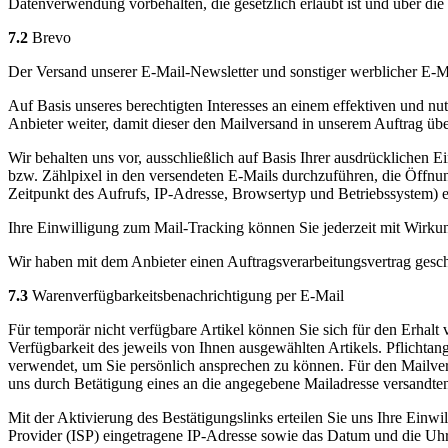
Datenverwendung vorbehalten, die gesetzlich erlaubt ist und über die 
7.2
Brevo
Der Versand unserer E-Mail-Newsletter und sonstiger werblicher E-
Auf Basis unseres berechtigten Interesses an einem effektiven und n
Anbieter weiter, damit dieser den Mailversand in unserem Auftrag üb
Wir behalten uns vor, ausschließlich auf Basis Ihrer ausdrücklichen
bzw. Zählpixel in den versendeten E-Mails durchzuführen, die Öffnu
Zeitpunkt des Aufrufs, IP-Adresse, Browsertyp und Betriebssystem) 
Ihre Einwilligung zum Mail-Tracking können Sie jederzeit mit Wirkun
Wir haben mit dem Anbieter einen Auftragsverarbeitungsvertrag geschl
7.3
Warenverfügbarkeitsbenachrichtigung per E-Mail
Für temporär nicht verfügbare Artikel können Sie sich für den Erhal
Verfügbarkeit des jeweils von Ihnen ausgewählten Artikels. Pflichtang
verwendet, um Sie persönlich ansprechen zu können. Für den Mailvers
uns durch Betätigung eines an die angegebene Mailadresse versandten 
Mit der Aktivierung des Bestätigungslinks erteilen Sie uns Ihre Einw
Provider (ISP) eingetragene IP-Adresse sowie das Datum und die Uh