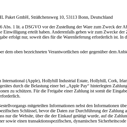
: DHL Paket GmbH, Sträßchensweg 10, 53113 Bonn, Deutschland
6 Abs. 1 lit. a DSGVO vor der Zustellung der Ware zum Zweck der Ab
liche Einwilligung erteilt haben. Anderenfalls geben wir zum Zwecke d
be erfolgt nur, soweit dies für die Warenlieferung erforderlich ist. In
über dem oben bezeichneten Verantwortlichen oder gegenüber dem Anbi
International (Apple), Hollyhill Industrial Estate, Hollyhill, Cork, Ir
tes durch die Belastung einer bei „Apple Pay“ hinterlegten Zahlungsk
ionen zu schützen. Für die Freigabe einer Zahlung ist somit die Eingabe
rforderlich.
llvorgangs mitgeteilten Informationen nebst den Informationen über 
ezifischen Schlüssel, bevor die Daten zur Durchführung der Zahlung an
ass nur die Website, über die der Einkauf getätigt wurde, auf die Zahl
r sowie einen transaktionsspezifischen, dynamischen Sicherheitscode