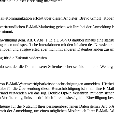
wir Sie in dieser Erklärung informieren.
Mail-Kommunikation erfolgt über diesen Anbieter: Brevo GmbH, Köpeni
utzerfreundlichen E-Mail-Marketing geben wir Ihre bei der Anmeldung b
ernimmt.
 Einwilligung gem. Art. 6 Abs. 1 lit. a DSGVO darüber hinaus eine st
ngsraten und spezifische Interaktionen mit den Inhalten des Newslette
erhoben und ausgewertet, aber nicht mit anderen Datenbeständen zusa
g für die Zukunft widerrufen.
ossen, der die Daten unserer Seitenbesucher schützt und eine Weitergab
t von E-Mail-Warenverfügbarkeitsbenachrichtigungen anmelden. Hierbei
abe für die Übersendung dieser Benachrichtigung ist allein Ihre E-Mail
and verwenden wir das sog. Double Opt-in Verfahren, mit dem sicherges
Verifizierungslinks ausdrücklich Ihre diesbezügliche Einwilligung best
illigung für die Nutzung Ihrer personenbezogenen Daten gemäß Art. 6 A
rzeit der Anmeldung, um einen möglichen Missbrauch Ihrer E-Mail- Ad