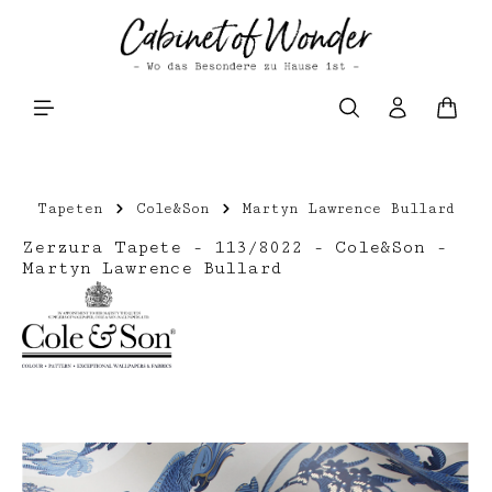
Zum Hauptinhalt springen
Waren
Tapeten
Cole&Son
Martyn Lawrence Bullard
Zerzura Tapete - 113/8022 - Cole&Son -
Martyn Lawrence Bullard
Bildergalerie überspringen