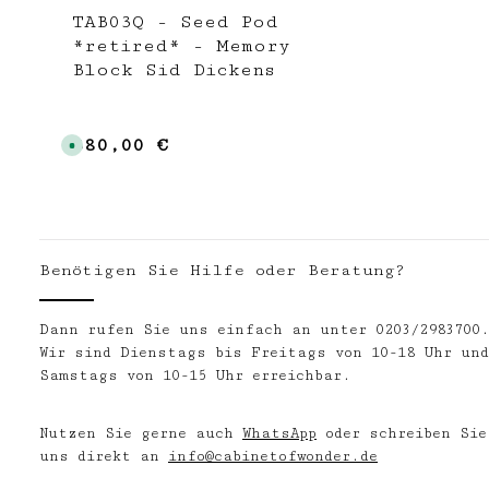
TAB03Q - Seed Pod
*retired* - Memory
Block Sid Dickens
380,00 €
Regulärer Preis:
S
o
f
o
r
t
v
e
r
f
Benötigen Sie Hilfe oder Beratung?
ü
g
b
a
r
Dann rufen Sie uns einfach an unter 0203/2983700
,
Wir sind Dienstags bis Freitags von 10-18 Uhr und
L
i
Samstags von 10-15 Uhr erreichbar.
e
f
e
r
Nutzen Sie gerne auch
WhatsApp
oder schreiben Sie
z
e
uns direkt an
info@cabinetofwonder.de
i
t
: