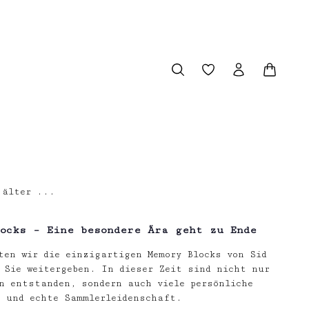
Du hast 0 Produkt
Warenk
 älter ...
locks – Eine besondere Ära geht zu Ende
ten wir die einzigartigen Memory Blocks von Sid
 Sie weitergeben. In dieser Zeit sind nicht nur
n entstanden, sondern auch viele persönliche
n und echte Sammlerleidenschaft.